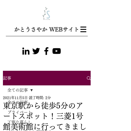
​かとうさやか WEBサイト
記事
全ての記事
2021年11月5日
読了時間: 2分
全ての記事
東京駅から徒歩5分のア
プライベート
ートスポット！三菱1号
丁寧な暮らし
館美術館に行ってきまし