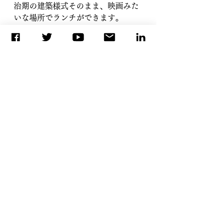
治期の建築様式そのまま、映画みた
いな場所でランチができます。
こちら人気のようで、平日の昼に訪
れましたが90分制となっていまし
た。
私はこちらのワンプレートに。
サラダに花弁が散らしてありまし