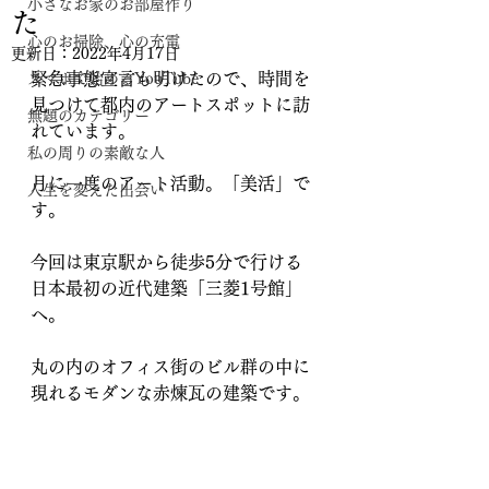
小さなお家のお部屋作り
た
心のお掃除、心の充電
更新日：
2022年4月17日
緊急事態宣言も明けたので、時間を
スマホで始めるYouTube
見つけて都内のアートスポットに訪
無題のカテゴリー
れています。
私の周りの素敵な人
月に一度のアート活動。「美活」で
人生を変えた出会い
す。
今回は東京駅から徒歩5分で行ける
日本最初の近代建築「三菱1号館」
へ。
丸の内のオフィス街のビル群の中に
現れるモダンな赤煉瓦の建築です。