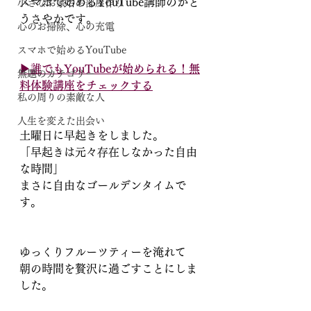
スマホで始めるYouTube講師のかと
小さなお家のお部屋作り
うさやかです。
心のお掃除、心の充電
スマホで始めるYouTube
▶︎誰でもYouTubeが始められる！無
無題のカテゴリー
料体験講座をチェックする
私の周りの素敵な人
人生を変えた出会い
土曜日に早起きをしました。
「早起きは元々存在しなかった自由
な時間」
まさに自由なゴールデンタイムで
す。
ゆっくりフルーツティーを淹れて
朝の時間を贅沢に過ごすことにしま
した。