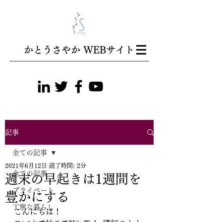
​かとうさやか WEBサイト
記事
全ての記事
2021年6月12日
読了時間: 2分
全ての記事
週末の早起きは1週間を
プライベート
豊かにする
丁寧な暮らし
こんにちは！