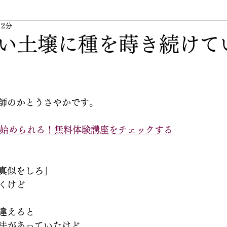
 2分
無題のカテゴリー
私の周りの素敵な人
人生
い土壌に種を蒔き続けて
師のかとうさやかです。
beが始められる！無料体験講座をチェックする
真似をしろ」
くけど
違えると
法があっていたけど