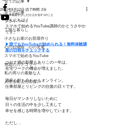
全ての記事
2021年6月12日
読了時間: 2分
全ての記事
毎日の幸福度が少しだけ上がる3つのこと
こんにちは！
プライベート
スマホで始めるYouTube講師のかとうさやか
丁寧な暮らし
です。
小さなお家のお部屋作り
▶︎
誰でもYouTubeが始められる！無料体験講
心のお掃除、心の充電
座の日程をチェックする
スマホで始めるYouTube
コロナ禍の影響もありこの一年は、
無題のカテゴリー
在宅ワークの機会が増えました。
私の周りの素敵な人
講座も打ち合わせもオンライン。
人生を変えた出会い
仕事部屋とリビングの往復の日々です。
毎日がマンネリしないために
日々の生活の中を少し工夫して
幸せを感じる時間を増やしています。
ただし…