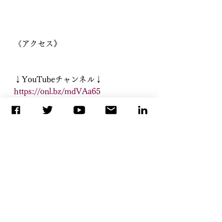
《アクセス》
↓YouTubeチャンネル↓
https://onl.bz/mdVAa65
↓セミナー、最新情報はニュースレ
ターへ↓
https://www.reservestock.jp/subscri
be/3547
LINE始めました
↓ご登録はこちらです↓
https://lin.ee/NJANmdW