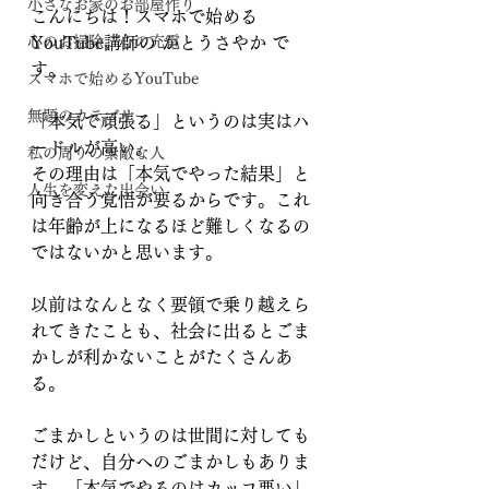
小さなお家のお部屋作り
こんにちは！スマホで始める
心のお掃除、心の充電
YouTube講師の かとうさやか で
す。
スマホで始めるYouTube
無題のカテゴリー
「本気で頑張る」というのは実はハ
ードルが高い。
私の周りの素敵な人
その理由は「本気でやった結果」と
人生を変えた出会い
向き合う覚悟が要るからです。これ
は年齢が上になるほど難しくなるの
ではないかと思います。
以前はなんとなく要領で乗り越えら
れてきたことも、社会に出るとごま
かしが利かないことがたくさんあ
る。
ごまかしというのは世間に対しても
だけど、自分へのごまかしもありま
す。「本気でやるのはカッコ悪い」