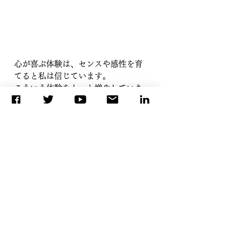
心が喜ぶ体験は、センスや感性を育
てると私は信じています。
こういう体験をもっと増やしていき
たいです。
心が喜んだ分だけ、仕事でまた世の
中に還元していきたいと改めて思い
ます！
《よろしければこちらもぜひご登録
ください》
↓YouTubeチャンネル↓
https://onl.bz/mdVAa65