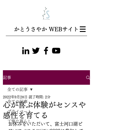
​かとうさやか WEBサイト
記事
全ての記事
2022年9月28日
読了時間: 2分
全ての記事
心が喜ぶ体験がセンスや
プライベート
感性を育てる
丁寧な暮らし
お休みをいただいて、富士河口湖ピ