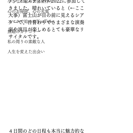
アノフェスティバル2022に参加して
小さなお家のお部屋作り
きました。晴れいていると（←ここ
心のお掃除、心の充電
大事）富士山が目の前に見えるシア
スマホで始めるYouTube
ターで、日替わりでさまざまな演奏
家や演目が楽しめるとても豪華なリ
無題のカテゴリー
サイタルです。
私の周りの素敵な人
人生を変えた出会い
４日間のどの日程も本当に魅力的な