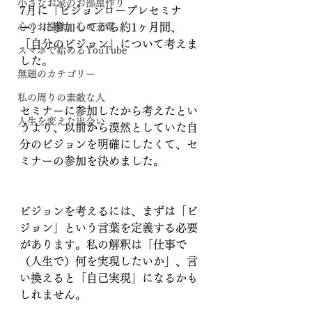
小さなお家のお部屋作り
7月に「ビジョンロープレセミナ
心のお掃除、心の充電
ー」に参加してから約1ヶ月間、
「自分のビジョン」について考えま
スマホで始めるYouTube
した。
無題のカテゴリー
私の周りの素敵な人
セミナーに参加したから考えたとい
人生を変えた出会い
うより、以前から漠然としていた自
分のビジョンを明確にしたくて、セ
ミナーの参加を決めました。
ビジョンを考えるには、まずは「ビ
ジョン」という言葉を定義する必要
があります。私の解釈は「仕事で
（人生で）何を実現したいか」、言
い換えると「自己実現」になるかも
しれません。