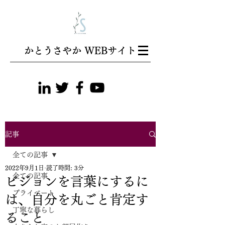
​かとうさやか WEBサイト
記事
全ての記事
2022年9月1日
読了時間: 3分
全ての記事
ビジョンを言葉にするに
プライベート
は、自分を丸ごと肯定す
丁寧な暮らし
ること