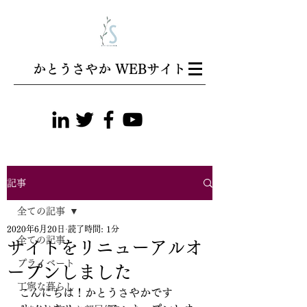
​かとうさやか WEBサイト
記事
全ての記事
2020年6月20日
読了時間: 1分
全ての記事
サイトをリニューアルオ
プライベート
ープンしました
丁寧な暮らし
こんにちは！かとうさやかです