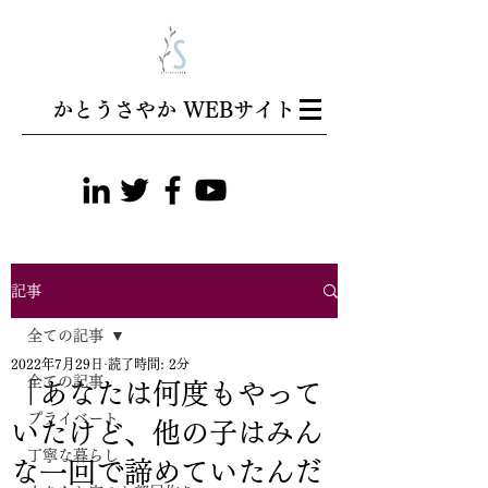
​かとうさやか WEBサイト
記事
全ての記事
2022年7月29日
読了時間: 2分
全ての記事
「あなたは何度もやって
プライベート
いたけど、他の子はみん
丁寧な暮らし
な一回で諦めていたんだ