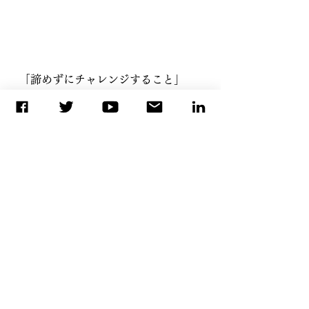
「諦めずにチャレンジすること」
「頑張りは誰かが見ている」
不器用な私が、いつも自分に言い聞
かせている言葉です。
《よろしければこちらもぜひご登録
ください》
↓YouTubeチャンネル↓
https://onl.bz/mdVAa65
↓セミナー、最新情報はニュースレ